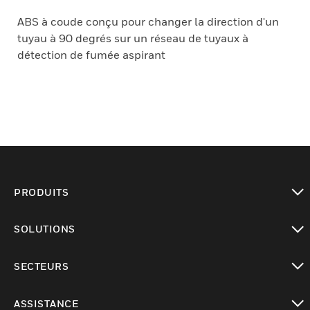
ABS à coude conçu pour changer la direction d'un
tuyau à 90 degrés sur un réseau de tuyaux à
détection de fumée aspirant
PRODUITS
toggle view
SOLUTIONS
toggle view
SECTEURS
toggle view
ASSISTANCE