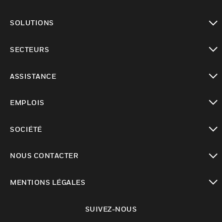
toggle view
SOLUTIONS
toggle view
SECTEURS
toggle view
ASSISTANCE
toggle view
EMPLOIS
toggle view
SOCIÉTÉ
toggle view
NOUS CONTACTER
toggle view
MENTIONS LÉGALES
toggle view
SUIVEZ-NOUS