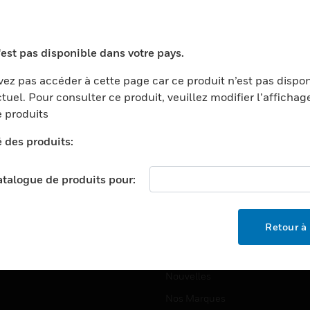
ports
Recherche De Partenaires
ments Commerciaux
Formation
'est pas disponible dans votre pays.
centers
Assistance Technique
ez pas accéder à cette page car ce produit n’est pas dispo
ation
Tutoriels De Sites Web
tuel. Pour consulter ce produit, veuillez modifier l’affichag
ernement Et Militaire
 produits
EMPLOIS
é
é des produits:
Emplois
ignement Supérieur
Recherche D'emploi
llerie/Restauration
catalogue de produits pour:
trie Et Fabrication
SOCIÉTÉ
ce Et Corrections
Retour à 
À Propos
e Au Détail
Événements
t Cities
Nouvelles
Nos Marques