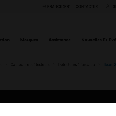
FRANCE (FR)
CONTACTER
S
ation
Marques
Assistance
Nouvelles Et Év
ie
Capteurs et détecteurs
Détecteurs à faisceau
Beam S
TEURS
ASSISTANCE