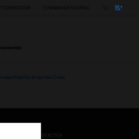
E CONNECTER
COMMANDE EN VRAC
énements
moke Detector Protective Cover
NOUS CONTACTER