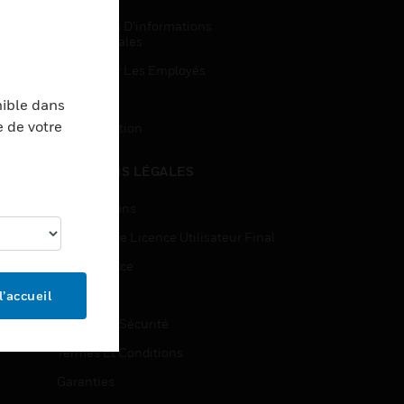
Demandes D’informations
Commerciales
Accès Pour Les Employés
Inscription
nible dans
e de votre
Désinscription
MENTIONS LÉGALES
Certifications
Contrats De Licence Utilisateur Final
Open Source
Brevets
l’accueil
Qualité Et Sécurité
Termes Et Conditions
Garanties