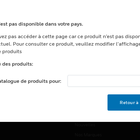
ports
Recherche De Partenaires
ments Commerciaux
Formation
'est pas disponible dans votre pays.
centers
Assistance Technique
ez pas accéder à cette page car ce produit n’est pas dispo
ation
Tutoriels De Sites Web
tuel. Pour consulter ce produit, veuillez modifier l’affichag
ernement Et Militaire
 produits
EMPLOIS
é
é des produits:
Emplois
ignement Supérieur
Recherche D'emploi
llerie/Restauration
catalogue de produits pour:
trie Et Fabrication
SOCIÉTÉ
ce Et Corrections
Retour à 
À Propos
e Au Détail
Événements
t Cities
Nouvelles
Nos Marques