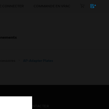
E CONNECTER
COMMANDE EN VRAC
énements
cessoires
AP-Adapter Plates
NOUS CONTACTER