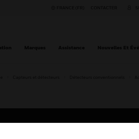
FRANCE (FR)
CONTACTER
S
ation
Marques
Assistance
Nouvelles Et Év
ie
Capteurs et détecteurs
Détecteurs conventionnels
Ac
TEURS
ASSISTANCE