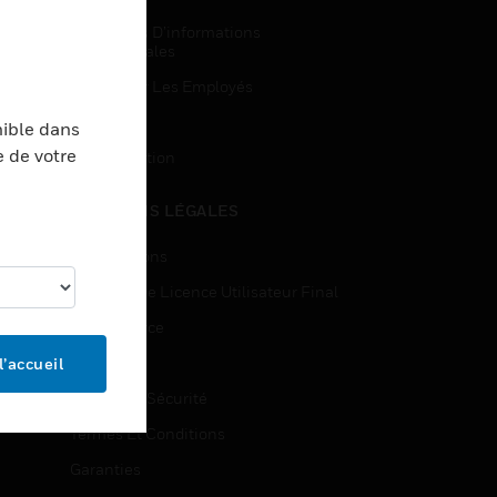
Demandes D’informations
Commerciales
Accès Pour Les Employés
Inscription
nible dans
e de votre
Désinscription
MENTIONS LÉGALES
Certifications
Contrats De Licence Utilisateur Final
Open Source
Brevets
l’accueil
Qualité Et Sécurité
Termes Et Conditions
Garanties