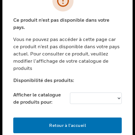
toggle view
SECTEURS
Ce produit n'est pas disponible dans votre
toggle view
pays.
ASSISTANCE
Vous ne pouvez pas accéder à cette page car
toggle view
EMPLOIS
ce produit n’est pas disponible dans votre pays
actuel. Pour consulter ce produit, veuillez
toggle view
modifier l’affichage de votre catalogue de
SOCIÉTÉ
produits
toggle view
NOUS CONTACTER
Disponibilité des produits:
toggle view
Afficher le catalogue
MENTIONS LÉGALES
de produits pour:
toggle view
SUIVEZ-NOUS
Retour à l’accueil