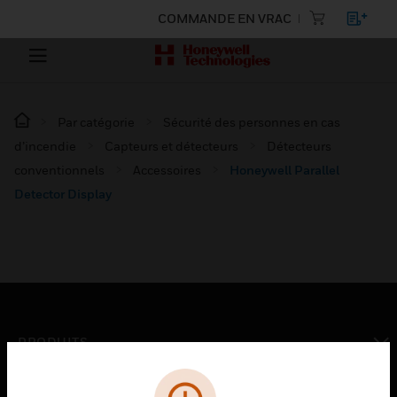
COMMANDE EN VRAC
Par catégorie
Sécurité des personnes en cas
d’incendie
Capteurs et détecteurs
Détecteurs
conventionnels
Accessoires
Honeywell Parallel
Detector Display
PRODUITS
toggle view
SOLUTIONS