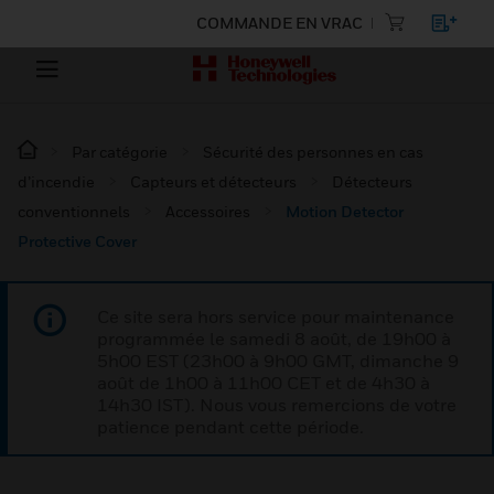
COMMANDE EN VRAC
Par catégorie
Sécurité des personnes en cas
d’incendie
Capteurs et détecteurs
Détecteurs
conventionnels
Accessoires
Motion Detector
Protective Cover
Ce site sera hors service pour maintenance
programmée le samedi 8 août, de 19h00 à
5h00 EST (23h00 à 9h00 GMT, dimanche 9
août de 1h00 à 11h00 CET et de 4h30 à
14h30 IST). Nous vous remercions de votre
patience pendant cette période.