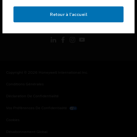
toggle view
MENTIONS LÉGALES
Retour à l’accueil
toggle view
SUIVEZ-NOUS
Copyright © 2026 Honeywell International Inc.
Conditions Générales
Déclaration De Confidentialité
Vos Préférences De Confidentialité
Cookies
Désabonnement Global