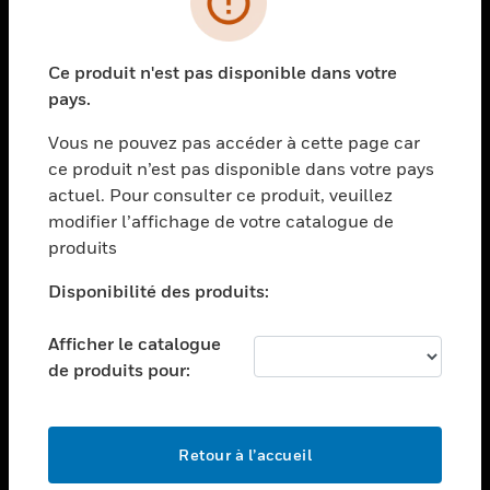
toggle view
SECTEURS
Ce produit n'est pas disponible dans votre
toggle view
pays.
ASSISTANCE
Vous ne pouvez pas accéder à cette page car
toggle view
EMPLOIS
ce produit n’est pas disponible dans votre pays
actuel. Pour consulter ce produit, veuillez
toggle view
modifier l’affichage de votre catalogue de
SOCIÉTÉ
produits
toggle view
NOUS CONTACTER
Disponibilité des produits:
toggle view
Afficher le catalogue
MENTIONS LÉGALES
de produits pour:
toggle view
SUIVEZ-NOUS
Retour à l’accueil