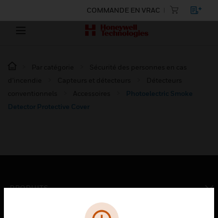
COMMANDE EN VRAC
Par catégorie
Sécurité des personnes en cas
d’incendie
Capteurs et détecteurs
Détecteurs
conventionnels
Accessoires
Photoelectric Smoke
Detector Protective Cover
PRODUITS
toggle view
SOLUTIONS