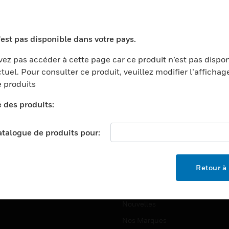
ports
Recherche De Partenaires
ments Commerciaux
Formation
'est pas disponible dans votre pays.
centers
Assistance Technique
ez pas accéder à cette page car ce produit n’est pas dispo
ation
Tutoriels De Sites Web
tuel. Pour consulter ce produit, veuillez modifier l’affichag
ernement Et Militaire
 produits
EMPLOIS
é
é des produits:
Emplois
ignement Supérieur
Recherche D'emploi
llerie/Restauration
catalogue de produits pour:
trie Et Fabrication
SOCIÉTÉ
ce Et Corrections
Retour à 
À Propos
e Au Détail
Événements
t Cities
Nouvelles
Nos Marques