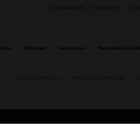
FRANCE (FR)
CONTACTER
S
ation
Marques
Assistance
Nouvelles Et Év
ie
Capteurs et détecteurs
Détecteurs conventionnels
Ac
TEURS
ASSISTANCE