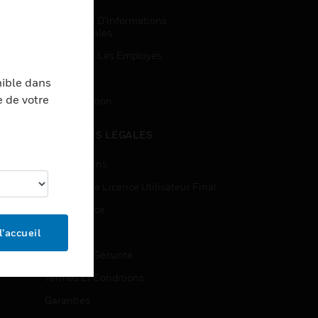
Demandes D’informations
Commerciales
Accès Pour Les Employés
Inscription
nible dans
e de votre
Désinscription
MENTIONS LÉGALES
Certifications
Contrats De Licence Utilisateur Final
Open Source
Brevets
l’accueil
Qualité Et Sécurité
Termes Et Conditions
Garanties