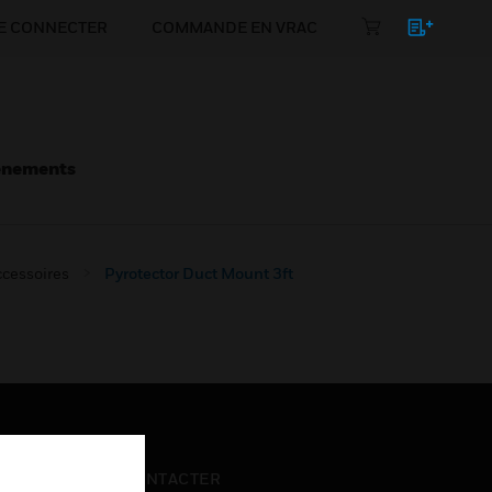
E CONNECTER
COMMANDE EN VRAC
énements
cessoires
Pyrotector Duct Mount 3ft
NOUS CONTACTER