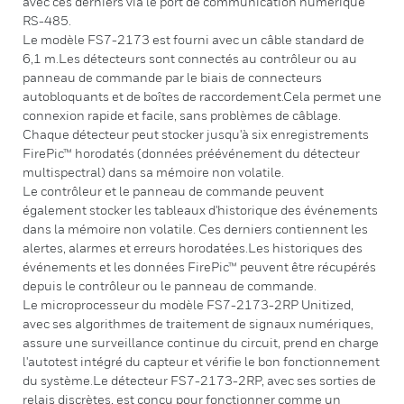
avec ces derniers via le port de communication numérique
RS-485.
Le modèle FS7-2173 est fourni avec un câble standard de
6,1 m.Les détecteurs sont connectés au contrôleur ou au
panneau de commande par le biais de connecteurs
autobloquants et de boîtes de raccordement.Cela permet une
connexion rapide et facile, sans problèmes de câblage.
Chaque détecteur peut stocker jusqu'à six enregistrements
FirePic™ horodatés (données préévénement du détecteur
multispectral) dans sa mémoire non volatile.
Le contrôleur et le panneau de commande peuvent
également stocker les tableaux d'historique des événements
dans la mémoire non volatile. Ces derniers contiennent les
alertes, alarmes et erreurs horodatées.Les historiques des
événements et les données FirePic™ peuvent être récupérés
depuis le contrôleur ou le panneau de commande.
Le microprocesseur du modèle FS7-2173-2RP Unitized,
avec ses algorithmes de traitement de signaux numériques,
assure une surveillance continue du circuit, prend en charge
l'autotest intégré du capteur et vérifie le bon fonctionnement
du système.Le détecteur FS7-2173-2RP, avec ses sorties de
relais discrètes, est conçu pour fonctionner comme un