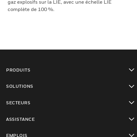
gaz explosifs sur la LIE, avec une échelle LIE
complète de 100 %.
PRODUITS
toggle view
SOLUTIONS
toggle view
SECTEURS
toggle view
ASSISTANCE
toggle view
EMPLOIS