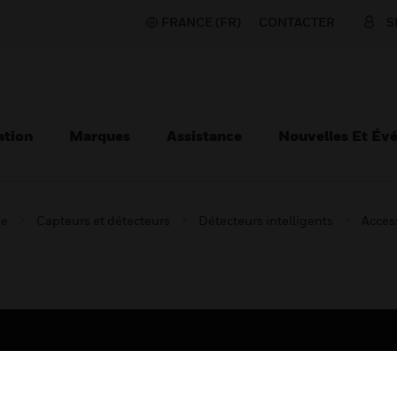
FRANCE (FR)
CONTACTER
S
ation
Marques
Assistance
Nouvelles Et Év
ie
Capteurs et détecteurs
Détecteurs intelligents
Acces
TEURS
ASSISTANCE