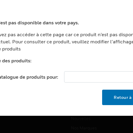
ports
Recherche De Partenaires
ments Commerciaux
Formation
'est pas disponible dans votre pays.
centers
Assistance Technique
ez pas accéder à cette page car ce produit n’est pas dispo
ation
Tutoriels De Sites Web
tuel. Pour consulter ce produit, veuillez modifier l’affichag
ernement Et Militaire
 produits
EMPLOIS
é
é des produits:
Emplois
ignement Supérieur
Recherche D'emploi
llerie/Restauration
catalogue de produits pour:
trie Et Fabrication
SOCIÉTÉ
ce Et Corrections
Retour à 
À Propos
e Au Détail
Événements
t Cities
Nouvelles
Nos Marques