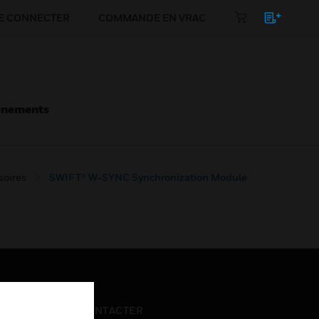
E CONNECTER
COMMANDE EN VRAC
énements
soires
SWIFT® W-SYNC Synchronization Module
NOUS CONTACTER