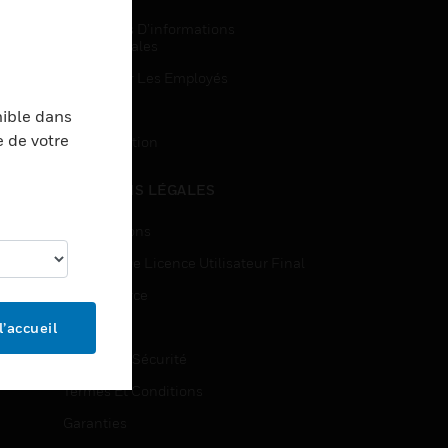
Demandes D’informations
Commerciales
Accès Pour Les Employés
Inscription
nible dans
e de votre
Désinscription
MENTIONS LÉGALES
Certifications
Contrats De Licence Utilisateur Final
Open Source
Brevets
l’accueil
Qualité Et Sécurité
Termes Et Conditions
Garanties