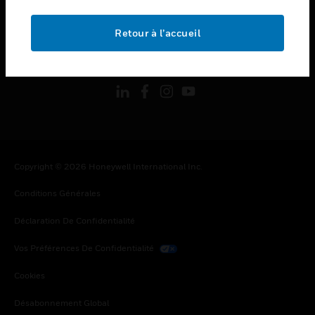
toggle view
MENTIONS LÉGALES
Retour à l’accueil
toggle view
SUIVEZ-NOUS
Copyright © 2026 Honeywell International Inc.
Conditions Générales
Déclaration De Confidentialité
Vos Préférences De Confidentialité
Cookies
Désabonnement Global