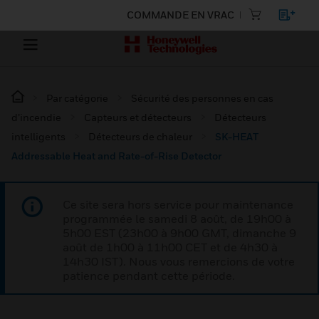
COMMANDE EN VRAC
Par catégorie
Sécurité des personnes en cas
d’incendie
Capteurs et détecteurs
Détecteurs
intelligents
Détecteurs de chaleur
SK-HEAT
Addressable Heat and Rate-of-Rise Detector
Ce site sera hors service pour maintenance
programmée le samedi 8 août, de 19h00 à
5h00 EST (23h00 à 9h00 GMT, dimanche 9
août de 1h00 à 11h00 CET et de 4h30 à
14h30 IST). Nous vous remercions de votre
patience pendant cette période.