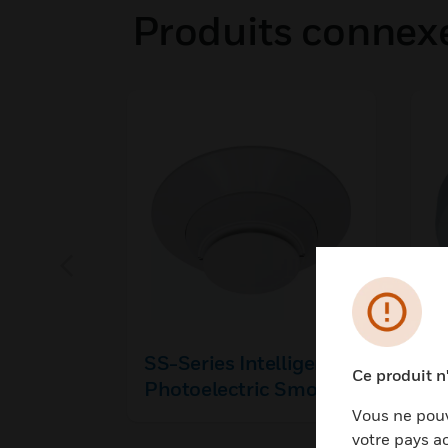
Produits connex
SS-Series Intelligent
SS
Ce produit n
Photoelectric Smoke
Ph
Detector
C
Vous ne pouv
votre pays ac
De