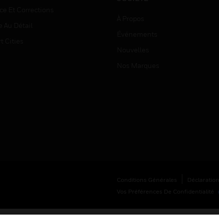
ce Et Corrections
À Propos
e Au Détail
Événements
t Cities
Nouvelles
Nos Marques
Conditions Générales
Déclaration
Vos Préférences De Confidentialité