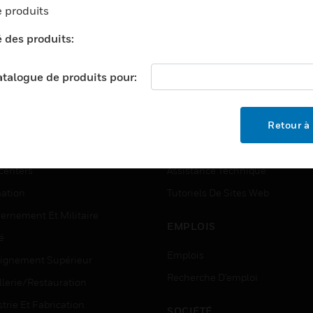
 produits
é des produits:
catalogue de produits pour:
TEURS
ASSISTANCE
Retour à 
ports
Recherche De Partenaires
ments Commerciaux
Formation
centers
Assistance Technique
ation
Tutoriels De Sites Web
ernement Et Militaire
EMPLOIS
é
Emplois
ignement Supérieur
Recherche D'emploi
llerie/Restauration
trie Et Fabrication
SOCIÉTÉ