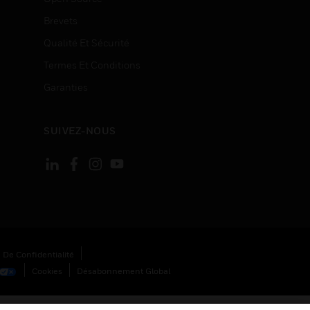
Brevets
Qualité Et Sécurité
Termes Et Conditions
Garanties
SUIVEZ-NOUS
 De Confidentialité
Cookies
Désabonnement Global