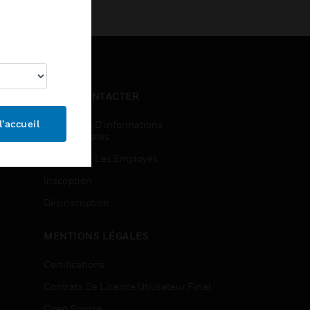
NOUS CONTACTER
l’accueil
Demandes D’informations
Commerciales
Accès Pour Les Employés
Inscription
Désinscription
MENTIONS LÉGALES
Certifications
Contrats De Licence Utilisateur Final
Open Source