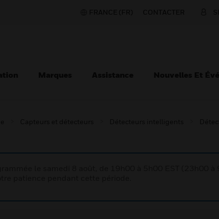
FRANCE (FR)
CONTACTER
S
ation
Marques
Assistance
Nouvelles Et Év
ie
Capteurs et détecteurs
Détecteurs intelligents
Détec
rogrammée le samedi 8 août, de 19h00 à 5h00 EST (23h00 
tre patience pendant cette période.