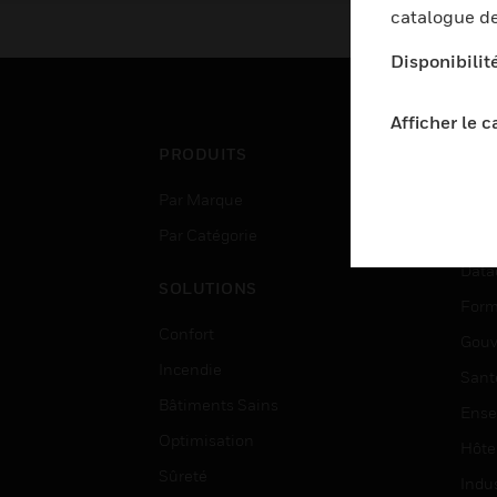
catalogue de
Disponibilit
Afficher le 
PRODUITS
SEC
Par Marque
Aéro
Par Catégorie
Bâti
Data
SOLUTIONS
Form
Confort
Gouv
Incendie
Sant
Bâtiments Sains
Ense
Optimisation
Hôte
Sûreté
Indus