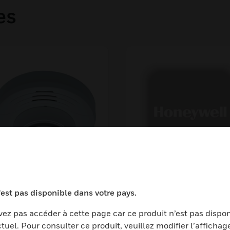
es
-Series Intelligent
SS-Series Intelligen
'est pas disponible dans votre pays.
otoelectric And
Carbon Monoxide
arbon Monoxide
Detector
ez pas accéder à cette page car ce produit n’est pas dispo
tuel. Pour consulter ce produit, veuillez modifier l’affichag
tector