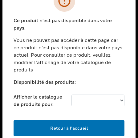
toggle view
SECTEURS
Ce produit n'est pas disponible dans votre
toggle view
pays.
ASSISTANCE
Vous ne pouvez pas accéder à cette page car
toggle view
EMPLOIS
ce produit n’est pas disponible dans votre pays
actuel. Pour consulter ce produit, veuillez
toggle view
modifier l’affichage de votre catalogue de
SOCIÉTÉ
produits
toggle view
NOUS CONTACTER
Disponibilité des produits:
toggle view
Afficher le catalogue
MENTIONS LÉGALES
de produits pour:
toggle view
SUIVEZ-NOUS
Retour à l’accueil