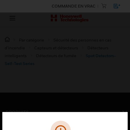
COMMANDE EN VRAC
Par catégorie
Sécurité des personnes en cas
d’incendie
Capteurs et détecteurs
Détecteurs
intelligents
Détecteurs de fumée
Spot Detectors-
Self-Test Series
PRODUITS
toggle view
SOLUTIONS