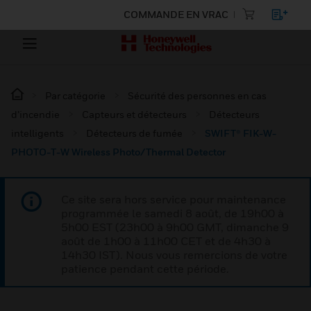
COMMANDE EN VRAC
Par catégorie
Sécurité des personnes en cas
d’incendie
Capteurs et détecteurs
Détecteurs
intelligents
Détecteurs de fumée
SWIFT® FIK-W-
PHOTO-T-W Wireless Photo/Thermal Detector
Ce site sera hors service pour maintenance
programmée le samedi 8 août, de 19h00 à
5h00 EST (23h00 à 9h00 GMT, dimanche 9
août de 1h00 à 11h00 CET et de 4h30 à
14h30 IST). Nous vous remercions de votre
patience pendant cette période.