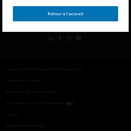
toggle view
MENTIONS LÉGALES
Retour à l’accueil
toggle view
SUIVEZ-NOUS
Copyright © 2026 Honeywell International Inc.
Conditions Générales
Déclaration De Confidentialité
Vos Préférences De Confidentialité
Cookies
Désabonnement Global