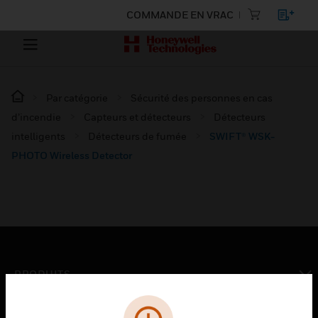
COMMANDE EN VRAC
Par catégorie
Sécurité des personnes en cas
d’incendie
Capteurs et détecteurs
Détecteurs
intelligents
Détecteurs de fumée
SWIFT® WSK-
PHOTO Wireless Detector
PRODUITS
toggle view
SOLUTIONS