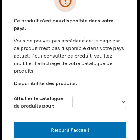
toggle view
SECTEURS
Ce produit n'est pas disponible dans votre
toggle view
pays.
ASSISTANCE
Vous ne pouvez pas accéder à cette page car
toggle view
EMPLOIS
ce produit n’est pas disponible dans votre pays
actuel. Pour consulter ce produit, veuillez
toggle view
modifier l’affichage de votre catalogue de
SOCIÉTÉ
produits
toggle view
NOUS CONTACTER
Disponibilité des produits:
toggle view
Afficher le catalogue
MENTIONS LÉGALES
de produits pour:
toggle view
SUIVEZ-NOUS
Retour à l’accueil