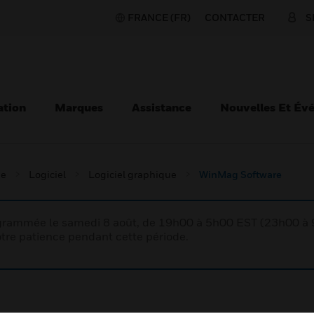
FRANCE (FR)
CONTACTER
S
ation
Marques
Assistance
Nouvelles Et Év
ie
Logiciel
Logiciel graphique
WinMag Software
rogrammée le samedi 8 août, de 19h00 à 5h00 EST (23h00 
tre patience pendant cette période.