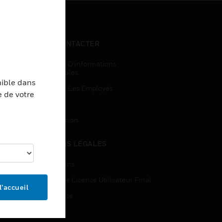
NOUS CONTACTER
Demandes D’informations
Commerciales
nible dans
Accès Pour Les Employés
e de votre
Inscription
Désinscription
MENTIONS LÉGALES
Certifications
Contrats De Licence Utilisateur Final
l’accueil
Open Source
Brevets