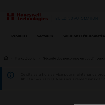
BUILDING AUTOMATION
Produits
Secteurs
Solutions D’Automatis
Par catégorie
Sécurité des personnes en cas d’incend
Ce site sera hors service pour maintenance p
4h30 à 14h30 IST). Nous vous remercions de vo