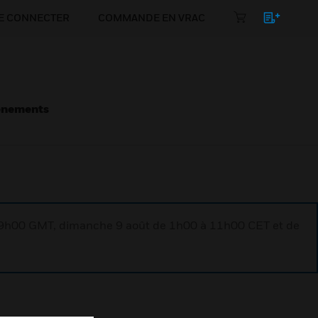
E CONNECTER
COMMANDE EN VRAC
énements
à 9h00 GMT, dimanche 9 août de 1h00 à 11h00 CET et de