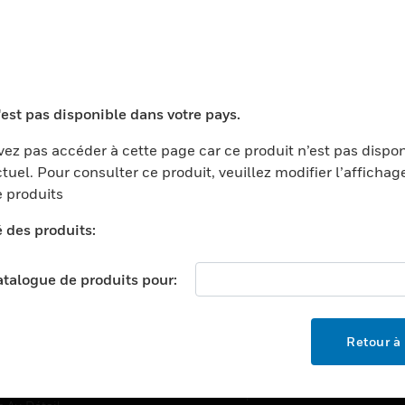
TEURS
ASSISTANCE
'est pas disponible dans votre pays.
ports
Recherche De Partenaires
ments Commerciaux
Formation
ez pas accéder à cette page car ce produit n’est pas dispo
tuel. Pour consulter ce produit, veuillez modifier l’affichag
centers
Assistance Technique
 produits
ation
Tutoriels De Sites Web
é des produits:
ernement Et Militaire
EMPLOIS
é
catalogue de produits pour:
Emplois
ignement Supérieur
Recherche D'emploi
llerie/Restauration
Retour à 
trie Et Fabrication
SOCIÉTÉ
ce Et Corrections
À Propos