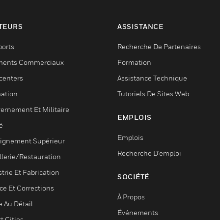
TEURS
ASSISTANCE
ports
Recherche De Partenaires
ments Commerciaux
Formation
centers
Assistance Technique
ation
Tutoriels De Sites Web
ernement Et Militaire
EMPLOIS
é
Emplois
ignement Supérieur
Recherche D'emploi
llerie/Restauration
trie Et Fabrication
SOCIÉTÉ
ce Et Corrections
À Propos
e Au Détail
Événements
t Cities