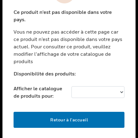
toggle view
Ce produit n'est pas disponible dans votre
ASSISTANCE
pays.
toggle view
EMPLOIS
Vous ne pouvez pas accéder à cette page car
ce produit n’est pas disponible dans votre pays
toggle view
actuel. Pour consulter ce produit, veuillez
SOCIÉTÉ
modifier l’affichage de votre catalogue de
toggle view
produits
NOUS CONTACTER
Disponibilité des produits:
toggle view
MENTIONS LÉGALES
Afficher le catalogue
toggle view
de produits pour:
SUIVEZ-NOUS
Retour à l’accueil