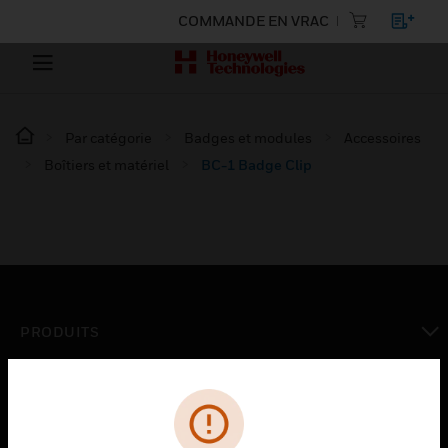
COMMANDE EN VRAC
Par catégorie
Badges et modules
Accessoires
Boîtiers et matériel
BC-1 Badge Clip
PRODUITS
toggle view
SOLUTIONS
toggle view
SECTEURS