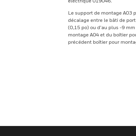
électrique 019046.
Le support de montage A03 pe
décalage entre le bâti de por
(0,15 po) ou d’au plus -9 mm
montage A04 et du boîtier po
précédent boîtier pour monta