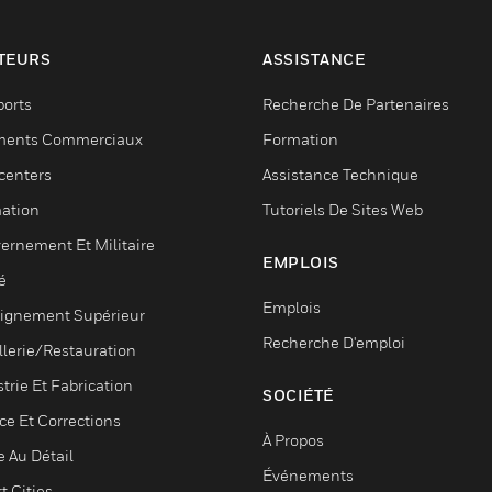
TEURS
ASSISTANCE
ports
Recherche De Partenaires
ments Commerciaux
Formation
centers
Assistance Technique
ation
Tutoriels De Sites Web
ernement Et Militaire
EMPLOIS
é
Emplois
ignement Supérieur
Recherche D'emploi
llerie/Restauration
trie Et Fabrication
SOCIÉTÉ
ce Et Corrections
À Propos
e Au Détail
Événements
t Cities