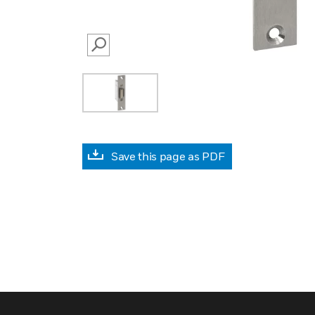
SEARCH
Save this page as PDF