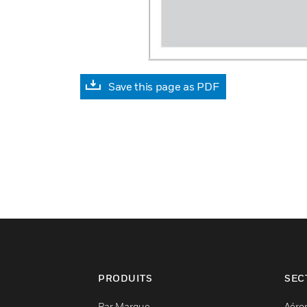
Save this page as PDF
PRODUITS
SEC
Par Marque
Aéro