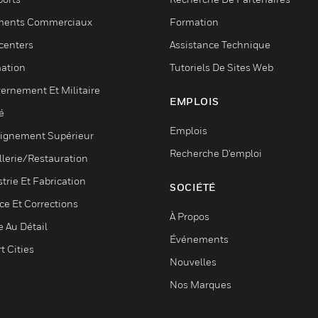
ments Commerciaux
Formation
centers
Assistance Technique
ation
Tutoriels De Sites Web
ernement Et Militaire
EMPLOIS
é
Emplois
ignement Supérieur
Recherche D'emploi
llerie/Restauration
trie Et Fabrication
SOCIÉTÉ
ce Et Corrections
À Propos
e Au Détail
Événements
t Cities
Nouvelles
Nos Marques