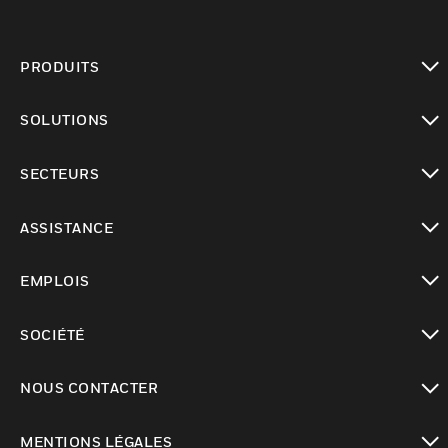
PRODUITS
toggle view
SOLUTIONS
toggle view
SECTEURS
toggle view
ASSISTANCE
toggle view
EMPLOIS
toggle view
SOCIÉTÉ
toggle view
NOUS CONTACTER
toggle view
MENTIONS LÉGALES