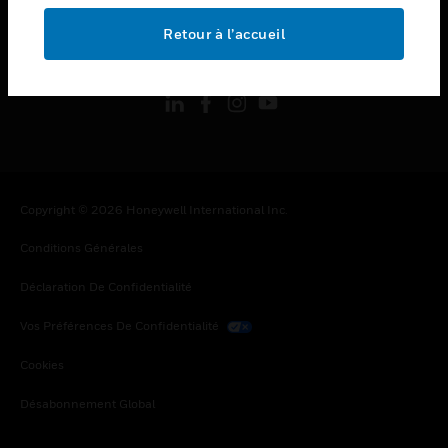
Retour à l’accueil
toggle view
SUIVEZ-NOUS
Copyright © 2026 Honeywell International Inc.
Conditions Générales
Déclaration De Confidentialité
Vos Préférences De Confidentialité
Cookies
Désabonnement Global