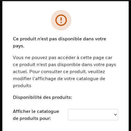
PRODUITS
toggle view
SOLUTIONS
Ce produit n'est pas disponible dans votre
pays.
toggle view
SECTEURS
Vous ne pouvez pas accéder à cette page car
toggle view
ce produit n’est pas disponible dans votre pays
ASSISTANCE
actuel. Pour consulter ce produit, veuillez
modifier l’affichage de votre catalogue de
toggle view
EMPLOIS
produits
toggle view
Disponibilité des produits:
SOCIÉTÉ
toggle view
Afficher le catalogue
NOUS CONTACTER
de produits pour:
toggle view
MENTIONS LÉGALES