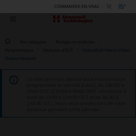
COMMANDE EN VRAC
Par catégorie
Badges et modules
Périphériques
Modules d’E/S
VideoBloX Matrix Video
Output Module
Ce site sera hors service pour maintenance
programmée le samedi 8 août, de 19h00 à
5h00 EST (23h00 à 9h00 GMT, dimanche 9
août de 1h00 à 11h00 CET et de 4h30 à
14h30 IST). Nous vous remercions de votre
patience pendant cette période.