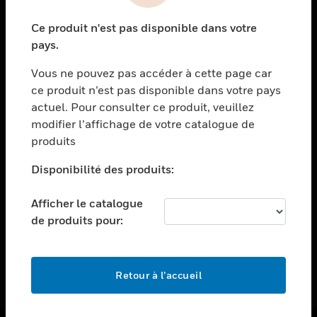
toggle view
Ce produit n'est pas disponible dans votre
ASSISTANCE
pays.
toggle view
EMPLOIS
Vous ne pouvez pas accéder à cette page car
ce produit n’est pas disponible dans votre pays
toggle view
actuel. Pour consulter ce produit, veuillez
SOCIÉTÉ
modifier l’affichage de votre catalogue de
toggle view
produits
NOUS CONTACTER
Disponibilité des produits:
toggle view
MENTIONS LÉGALES
Afficher le catalogue
toggle view
de produits pour:
SUIVEZ-NOUS
Retour à l’accueil