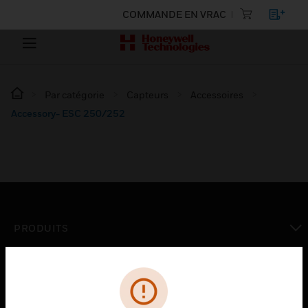
COMMANDE EN VRAC
Par catégorie
Capteurs
Accessoires
Accessory- ESC 250/252
PRODUITS
toggle view
SOLUTIONS
toggle view
SECTEURS