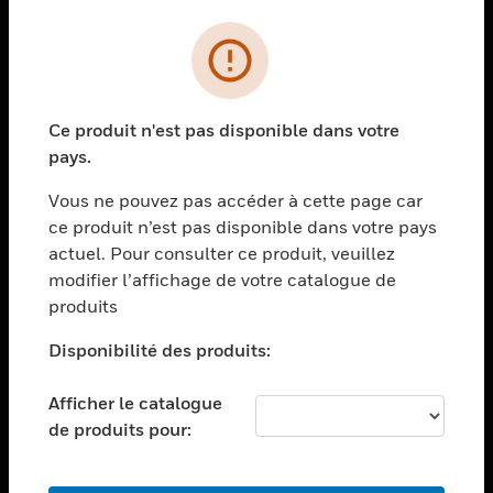
PRODUITS
toggle view
SOLUTIONS
Ce produit n'est pas disponible dans votre
toggle view
pays.
SECTEURS
Vous ne pouvez pas accéder à cette page car
toggle view
ASSISTANCE
ce produit n’est pas disponible dans votre pays
actuel. Pour consulter ce produit, veuillez
toggle view
modifier l’affichage de votre catalogue de
EMPLOIS
produits
toggle view
SOCIÉTÉ
Disponibilité des produits:
toggle view
NOUS CONTACTER
Afficher le catalogue
de produits pour:
toggle view
MENTIONS LÉGALES