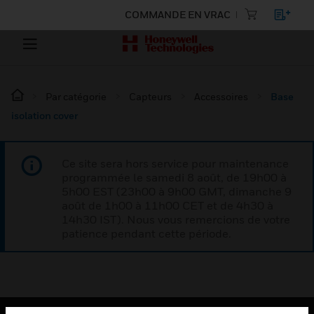
COMMANDE EN VRAC
Par catégorie
Capteurs
Accessoires
Base
isolation cover
Ce site sera hors service pour maintenance
programmée le samedi 8 août, de 19h00 à
5h00 EST (23h00 à 9h00 GMT, dimanche 9
août de 1h00 à 11h00 CET et de 4h30 à
14h30 IST). Nous vous remercions de votre
patience pendant cette période.