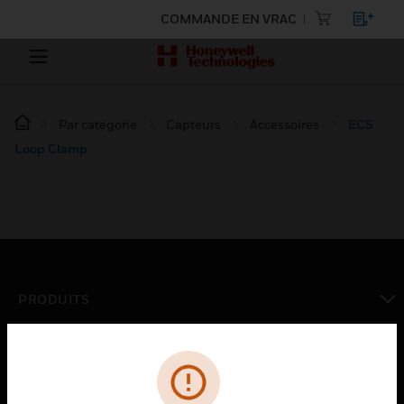
COMMANDE EN VRAC
Par catégorie
Capteurs
Accessoires
ECS
Loop Clamp
PRODUITS
toggle view
SOLUTIONS
toggle view
SECTEURS