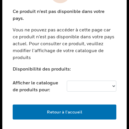
toggle view
Ce produit n'est pas disponible dans votre
ASSISTANCE
pays.
toggle view
EMPLOIS
Vous ne pouvez pas accéder à cette page car
ce produit n’est pas disponible dans votre pays
toggle view
actuel. Pour consulter ce produit, veuillez
SOCIÉTÉ
modifier l’affichage de votre catalogue de
toggle view
produits
NOUS CONTACTER
Disponibilité des produits:
toggle view
MENTIONS LÉGALES
Afficher le catalogue
toggle view
de produits pour:
SUIVEZ-NOUS
Retour à l’accueil