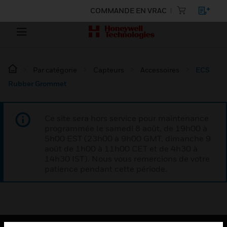
COMMANDE EN VRAC
Par catégorie
Capteurs
Accessoires
ECS
Rubber Grommet
Ce site sera hors service pour maintenance
programmée le samedi 8 août, de 19h00 à
5h00 EST (23h00 à 9h00 GMT, dimanche 9
août de 1h00 à 11h00 CET et de 4h30 à
14h30 IST). Nous vous remercions de votre
patience pendant cette période.