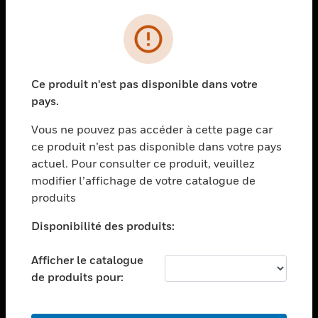
PRODUITS
toggle view
SOLUTIONS
Ce produit n'est pas disponible dans votre
toggle view
pays.
SECTEURS
Vous ne pouvez pas accéder à cette page car
toggle view
ASSISTANCE
ce produit n’est pas disponible dans votre pays
actuel. Pour consulter ce produit, veuillez
toggle view
modifier l’affichage de votre catalogue de
EMPLOIS
produits
toggle view
SOCIÉTÉ
Disponibilité des produits:
toggle view
NOUS CONTACTER
Afficher le catalogue
de produits pour:
toggle view
MENTIONS LÉGALES