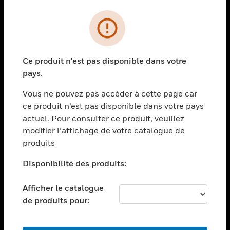
PRODUITS
toggle view
SOLUTIONS
Ce produit n'est pas disponible dans votre
toggle view
pays.
SECTEURS
Vous ne pouvez pas accéder à cette page car
toggle view
ASSISTANCE
ce produit n’est pas disponible dans votre pays
actuel. Pour consulter ce produit, veuillez
toggle view
modifier l’affichage de votre catalogue de
EMPLOIS
produits
toggle view
SOCIÉTÉ
Disponibilité des produits:
toggle view
NOUS CONTACTER
Afficher le catalogue
de produits pour:
toggle view
MENTIONS LÉGALES