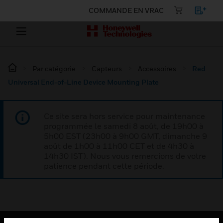
COMMANDE EN VRAC
Par catégorie
Capteurs
Accessoires
Red
Universal End-of-Line Device Mounting Plate
Ce site sera hors service pour maintenance
programmée le samedi 8 août, de 19h00 à
5h00 EST (23h00 à 9h00 GMT, dimanche 9
août de 1h00 à 11h00 CET et de 4h30 à
14h30 IST). Nous vous remercions de votre
patience pendant cette période.