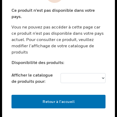
toggle view
Ce produit n'est pas disponible dans votre
ASSISTANCE
pays.
toggle view
EMPLOIS
Vous ne pouvez pas accéder à cette page car
ce produit n’est pas disponible dans votre pays
toggle view
actuel. Pour consulter ce produit, veuillez
SOCIÉTÉ
modifier l’affichage de votre catalogue de
toggle view
produits
NOUS CONTACTER
Disponibilité des produits:
toggle view
MENTIONS LÉGALES
Afficher le catalogue
toggle view
de produits pour:
SUIVEZ-NOUS
Retour à l’accueil