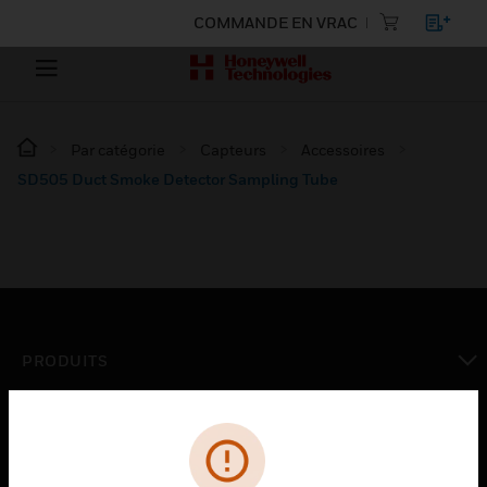
COMMANDE EN VRAC
Par catégorie
Capteurs
Accessoires
SD505 Duct Smoke Detector Sampling Tube
PRODUITS
toggle view
SOLUTIONS
toggle view
SECTEURS