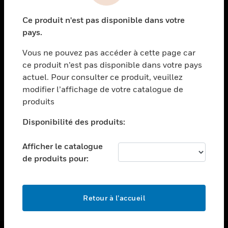
toggle view
Ce produit n'est pas disponible dans votre
ASSISTANCE
pays.
toggle view
EMPLOIS
Vous ne pouvez pas accéder à cette page car
ce produit n’est pas disponible dans votre pays
toggle view
actuel. Pour consulter ce produit, veuillez
SOCIÉTÉ
modifier l’affichage de votre catalogue de
toggle view
produits
NOUS CONTACTER
Disponibilité des produits:
toggle view
MENTIONS LÉGALES
Afficher le catalogue
toggle view
de produits pour:
SUIVEZ-NOUS
Retour à l’accueil