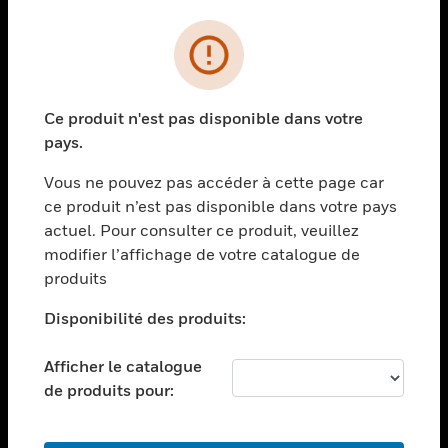
PRODUITS
toggle view
SOLUTIONS
Ce produit n'est pas disponible dans votre
toggle view
pays.
SECTEURS
Vous ne pouvez pas accéder à cette page car
toggle view
ASSISTANCE
ce produit n’est pas disponible dans votre pays
actuel. Pour consulter ce produit, veuillez
toggle view
modifier l’affichage de votre catalogue de
EMPLOIS
produits
toggle view
SOCIÉTÉ
Disponibilité des produits:
toggle view
NOUS CONTACTER
Afficher le catalogue
de produits pour:
toggle view
MENTIONS LÉGALES