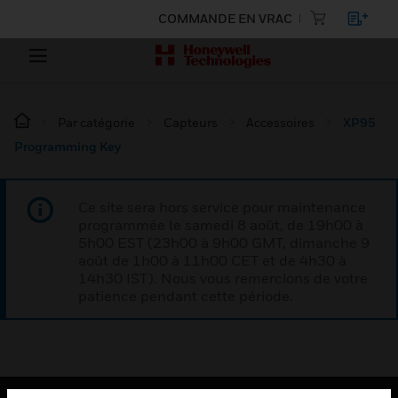
COMMANDE EN VRAC
Par catégorie
Capteurs
Accessoires
XP95
Programming Key
Ce site sera hors service pour maintenance
programmée le samedi 8 août, de 19h00 à
5h00 EST (23h00 à 9h00 GMT, dimanche 9
août de 1h00 à 11h00 CET et de 4h30 à
14h30 IST). Nous vous remercions de votre
patience pendant cette période.