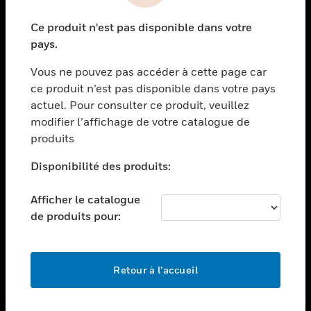
toggle view
Ce produit n'est pas disponible dans votre
ASSISTANCE
pays.
toggle view
EMPLOIS
Vous ne pouvez pas accéder à cette page car
ce produit n’est pas disponible dans votre pays
toggle view
actuel. Pour consulter ce produit, veuillez
SOCIÉTÉ
modifier l’affichage de votre catalogue de
toggle view
produits
NOUS CONTACTER
Disponibilité des produits:
toggle view
MENTIONS LÉGALES
Afficher le catalogue
toggle view
de produits pour:
SUIVEZ-NOUS
Retour à l’accueil