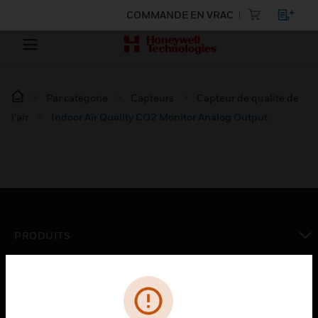
COMMANDE EN VRAC
Par catégorie
Capteurs
Capteur de qualité de
l’air
Indoor Air Quality CO2 Monitor Analog Output
PRODUITS
toggle view
SOLUTIONS
toggle view
SECTEURS