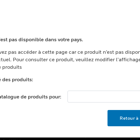
TEURS
ASSISTANCE
'est pas disponible dans votre pays.
ports
Recherche De Partenaires
ments Commerciaux
Formation
ez pas accéder à cette page car ce produit n’est pas dispo
tuel. Pour consulter ce produit, veuillez modifier l’affichag
centers
Assistance Technique
 produits
ation
Tutoriels De Sites Web
é des produits:
ernement Et Militaire
EMPLOIS
é
catalogue de produits pour:
Emplois
ignement Supérieur
Recherche D'emploi
llerie/Restauration
Retour à 
trie Et Fabrication
SOCIÉTÉ
ce Et Corrections
À Propos