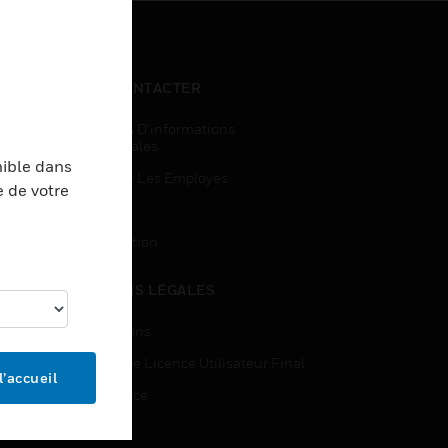
NOUS CONTACTER
Demandes D’informations
Commerciales
nible dans
Accès Pour Les Employés
e de votre
Inscription
Désinscription
MENTIONS LÉGALES
Certifications
Contrats De Licence Utilisateur Final
l’accueil
Open Source
Brevets