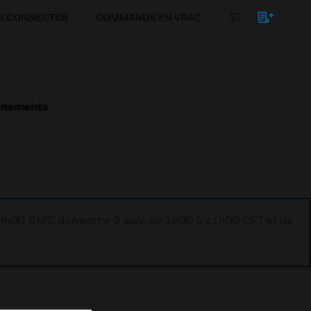
E CONNECTER
COMMANDE EN VRAC
énements
à 9h00 GMT, dimanche 9 août de 1h00 à 11h00 CET et de