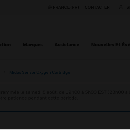
FRANCE (FR)
CONTACTER
S
ation
Marques
Assistance
Nouvelles Et Év
Midas Sensor Oxygen Cartridge
rogrammée le samedi 8 août, de 19h00 à 5h00 EST (23h00 
tre patience pendant cette période.