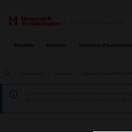
BUILDING AUTOMATION
Produits
Secteurs
Solutions D’Automatis
Par catégorie
Capteurs
Capteur de qualité de l’air
Ce site sera hors service pour maintenance p
4h30 à 14h30 IST). Nous vous remercions de vo