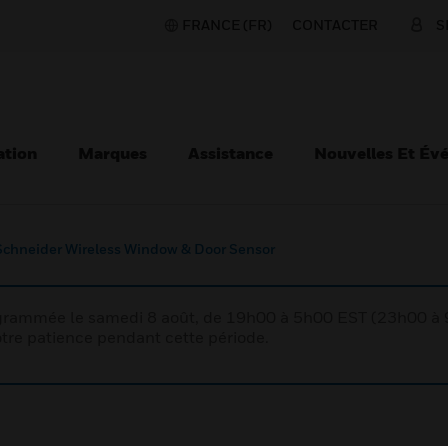
FRANCE (FR)
CONTACTER
S
ation
Marques
Assistance
Nouvelles Et Év
Schneider Wireless Window & Door Sensor
rogrammée le samedi 8 août, de 19h00 à 5h00 EST (23h00 
tre patience pendant cette période.