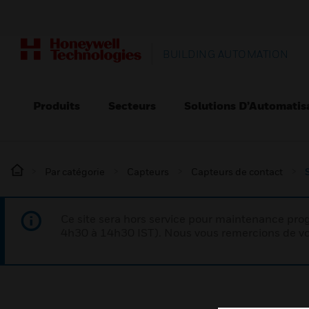
BUILDING AUTOMATION
Produits
Secteurs
Solutions D’Automatis
Par catégorie
Capteurs
Capteurs de contact
Ce site sera hors service pour maintenance p
4h30 à 14h30 IST). Nous vous remercions de vo