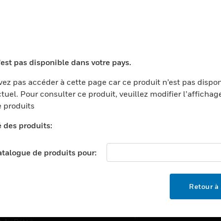
TEURS
ASSISTANCE
'est pas disponible dans votre pays.
ports
Recherche De Partenaires
ments Commerciaux
Formation
ez pas accéder à cette page car ce produit n’est pas dispo
tuel. Pour consulter ce produit, veuillez modifier l’affichag
centers
Assistance Technique
 produits
ation
Tutoriels De Sites Web
é des produits:
ernement Et Militaire
EMPLOIS
é
catalogue de produits pour:
Emplois
ignement Supérieur
Recherche D'emploi
llerie/Restauration
Retour à 
trie Et Fabrication
SOCIÉTÉ
ce Et Corrections
À Propos