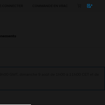
E CONNECTER
COMMANDE EN VRAC
énements
à 9h00 GMT, dimanche 9 août de 1h00 à 11h00 CET et de