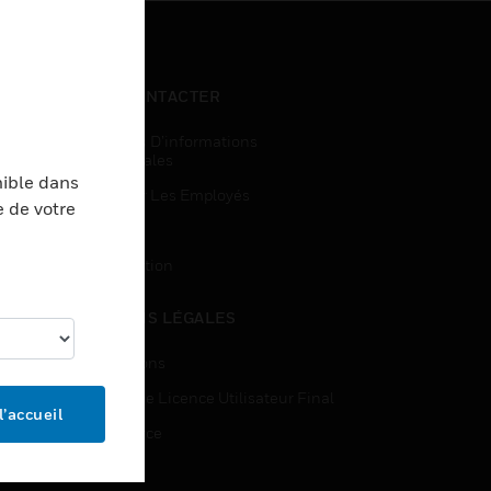
NOUS CONTACTER
Demandes D’informations
Commerciales
nible dans
Accès Pour Les Employés
e de votre
Inscription
Désinscription
MENTIONS LÉGALES
Certifications
Contrats De Licence Utilisateur Final
l’accueil
Open Source
Brevets