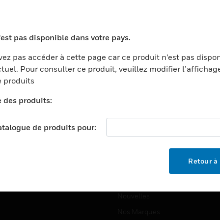
ports
Recherche De Partenaires
ments Commerciaux
Formation
'est pas disponible dans votre pays.
centers
Assistance Technique
ez pas accéder à cette page car ce produit n’est pas dispo
ation
Tutoriels De Sites Web
tuel. Pour consulter ce produit, veuillez modifier l’affichag
ernement Et Militaire
 produits
EMPLOIS
é
é des produits:
Emplois
ignement Supérieur
Recherche D'emploi
llerie/Restauration
catalogue de produits pour:
trie Et Fabrication
SOCIÉTÉ
ce Et Corrections
Retour à 
À Propos
e Au Détail
Événements
t Cities
Nouvelles
Nos Marques