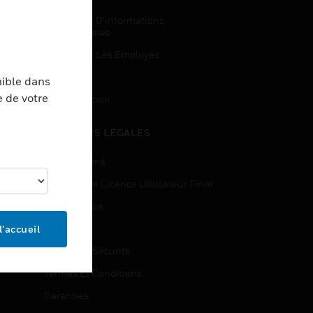
Demandes D’informations
Commerciales
Accès Pour Les Employés
Inscription
nible dans
e de votre
Désinscription
MENTIONS LÉGALES
Certifications
Contrats De Licence Utilisateur Final
Open Source
Brevets
l’accueil
Qualité Et Sécurité
Termes Et Conditions
Garanties