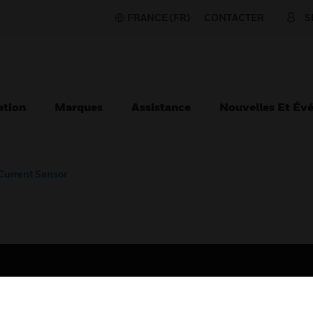
FRANCE (FR)
CONTACTER
S
ation
Marques
Assistance
Nouvelles Et Év
Current Sensor
TEURS
ASSISTANCE