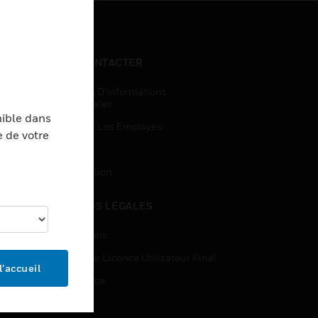
NOUS CONTACTER
Demandes D’informations
Commerciales
nible dans
Accès Pour Les Employés
e de votre
Inscription
Désinscription
MENTIONS LÉGALES
Certifications
Contrats De Licence Utilisateur Final
l’accueil
Open Source
Brevets