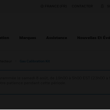
FRANCE (FR)
CONTACTER
S
ation
Marques
Assistance
Nouvelles Et Év
tecteur
Gas Calibration Kit
rogrammée le samedi 8 août, de 19h00 à 5h00 EST (23h00 
tre patience pendant cette période.