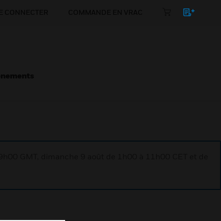
E CONNECTER
COMMANDE EN VRAC
énements
à 9h00 GMT, dimanche 9 août de 1h00 à 11h00 CET et de