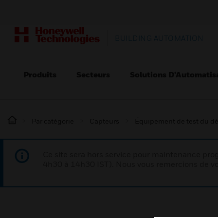
BUILDING AUTOMATION
Produits
Secteurs
Solutions D’Automatis
Par catégorie
Capteurs
Équipement de test du dé
Ce site sera hors service pour maintenance p
4h30 à 14h30 IST). Nous vous remercions de vo