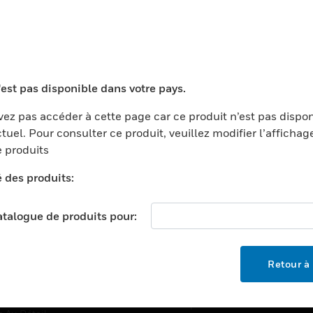
TEURS
ASSISTANCE
'est pas disponible dans votre pays.
ports
Recherche De Partenaires
ments Commerciaux
Formation
ez pas accéder à cette page car ce produit n’est pas dispo
tuel. Pour consulter ce produit, veuillez modifier l’affichag
centers
Assistance Technique
 produits
ation
Tutoriels De Sites Web
é des produits:
ernement Et Militaire
EMPLOIS
é
catalogue de produits pour:
Emplois
ignement Supérieur
Recherche D'emploi
llerie/Restauration
Retour à 
trie Et Fabrication
SOCIÉTÉ
ce Et Corrections
À Propos