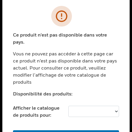
PRODUITS
toggle view
SOLUTIONS
Ce produit n'est pas disponible dans votre
toggle view
pays.
SECTEURS
Vous ne pouvez pas accéder à cette page car
toggle view
ASSISTANCE
ce produit n’est pas disponible dans votre pays
actuel. Pour consulter ce produit, veuillez
toggle view
modifier l’affichage de votre catalogue de
EMPLOIS
produits
toggle view
SOCIÉTÉ
Disponibilité des produits:
toggle view
NOUS CONTACTER
Afficher le catalogue
de produits pour:
toggle view
MENTIONS LÉGALES