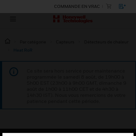
COMMANDE EN VRAC
Par catégorie
Capteurs
Détecteurs de chaleur
Heat RoR
Ce site sera hors service pour maintenance
programmée le samedi 8 août, de 19h00 à
5h00 EST (23h00 à 9h00 GMT, dimanche 9
août de 1h00 à 11h00 CET et de 4h30 à
14h30 IST). Nous vous remercions de votre
patience pendant cette période.