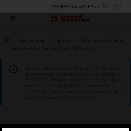
COMMANDE EN VRAC
Par catégorie
Capteurs
Détecteurs de chaleur
Multi Detector (Smoke + Heat), Without B
Ce site sera hors service pour maintenance
programmée le samedi 8 août, de 19h00 à
5h00 EST (23h00 à 9h00 GMT, dimanche 9
août de 1h00 à 11h00 CET et de 4h30 à
14h30 IST). Nous vous remercions de votre
patience pendant cette période.