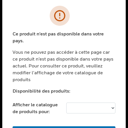
PRODUITS
toggle view
SOLUTIONS
Ce produit n'est pas disponible dans votre
toggle view
pays.
SECTEURS
Vous ne pouvez pas accéder à cette page car
toggle view
ASSISTANCE
ce produit n’est pas disponible dans votre pays
actuel. Pour consulter ce produit, veuillez
toggle view
modifier l’affichage de votre catalogue de
EMPLOIS
produits
toggle view
SOCIÉTÉ
Disponibilité des produits:
toggle view
NOUS CONTACTER
Afficher le catalogue
de produits pour:
toggle view
MENTIONS LÉGALES