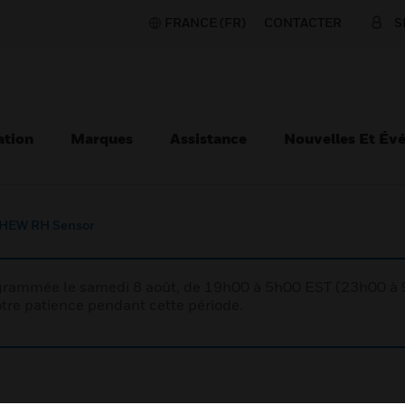
FRANCE (FR)
CONTACTER
S
ation
Marques
Assistance
Nouvelles Et Év
HEW RH Sensor
rogrammée le samedi 8 août, de 19h00 à 5h00 EST (23h00 
tre patience pendant cette période.