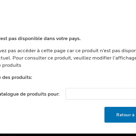
TEURS
ASSISTANCE
'est pas disponible dans votre pays.
ports
Recherche De Partenaires
ments Commerciaux
Formation
ez pas accéder à cette page car ce produit n’est pas dispo
tuel. Pour consulter ce produit, veuillez modifier l’affichag
centers
Assistance Technique
 produits
ation
Tutoriels De Sites Web
é des produits:
ernement Et Militaire
EMPLOIS
é
catalogue de produits pour:
Emplois
ignement Supérieur
Recherche D'emploi
llerie/Restauration
Retour à 
trie Et Fabrication
SOCIÉTÉ
ce Et Corrections
À Propos