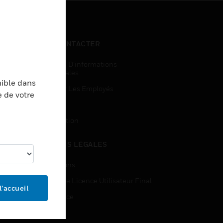
NOUS CONTACTER
Demandes D’informations
Commerciales
nible dans
Accès Pour Les Employés
e de votre
Inscription
Désinscription
MENTIONS LÉGALES
Certifications
Contrats De Licence Utilisateur Final
l’accueil
Open Source
Brevets