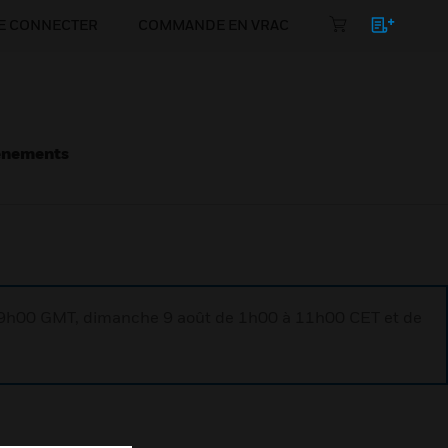
E CONNECTER
COMMANDE EN VRAC
énements
à 9h00 GMT, dimanche 9 août de 1h00 à 11h00 CET et de