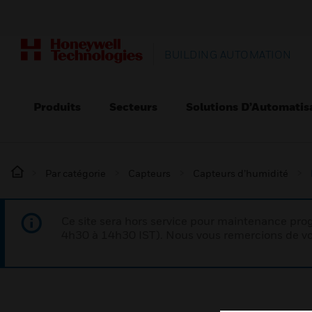
BUILDING AUTOMATION
Produits
Secteurs
Solutions D’Automatis
Par catégorie
Capteurs
Capteurs d’humidité
Ce site sera hors service pour maintenance p
4h30 à 14h30 IST). Nous vous remercions de vo