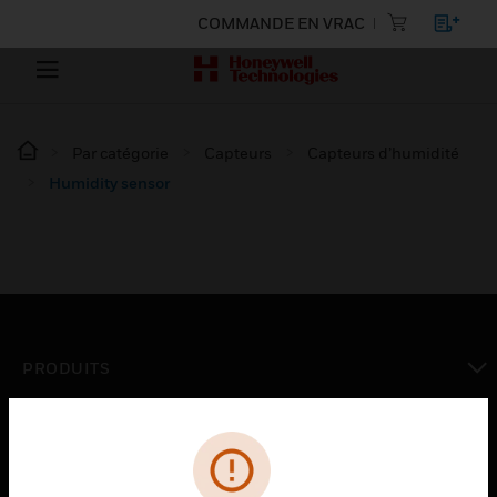
COMMANDE EN VRAC
Par catégorie
Capteurs
Capteurs d’humidité
Humidity sensor
PRODUITS
toggle view
SOLUTIONS
toggle view
SECTEURS