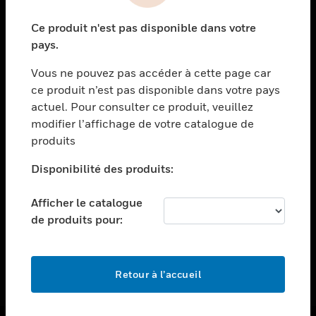
toggle view
Ce produit n'est pas disponible dans votre
ASSISTANCE
pays.
toggle view
EMPLOIS
Vous ne pouvez pas accéder à cette page car
ce produit n’est pas disponible dans votre pays
toggle view
actuel. Pour consulter ce produit, veuillez
SOCIÉTÉ
modifier l’affichage de votre catalogue de
toggle view
produits
NOUS CONTACTER
Disponibilité des produits:
toggle view
MENTIONS LÉGALES
Afficher le catalogue
toggle view
de produits pour:
SUIVEZ-NOUS
Retour à l’accueil