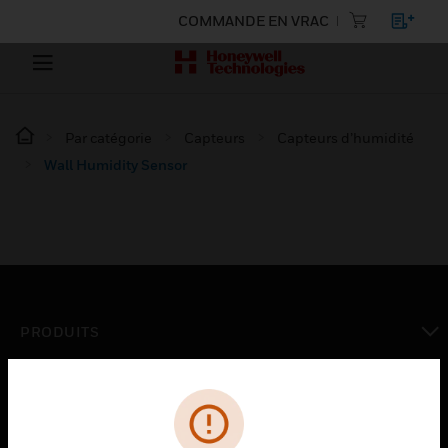
COMMANDE EN VRAC
Par catégorie
Capteurs
Capteurs d’humidité
Wall Humidity Sensor
PRODUITS
toggle view
SOLUTIONS
toggle view
SECTEURS