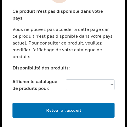
toggle view
Ce produit n'est pas disponible dans votre
ASSISTANCE
pays.
toggle view
EMPLOIS
Vous ne pouvez pas accéder à cette page car
ce produit n’est pas disponible dans votre pays
toggle view
actuel. Pour consulter ce produit, veuillez
SOCIÉTÉ
modifier l’affichage de votre catalogue de
toggle view
produits
NOUS CONTACTER
Disponibilité des produits:
toggle view
MENTIONS LÉGALES
Afficher le catalogue
toggle view
de produits pour:
SUIVEZ-NOUS
Retour à l’accueil