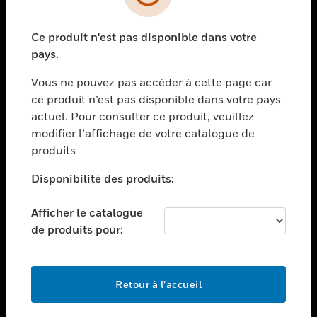
toggle view
SECTEURS
Ce produit n'est pas disponible dans votre
toggle view
ASSISTANCE
pays.
toggle view
Vous ne pouvez pas accéder à cette page car
EMPLOIS
ce produit n’est pas disponible dans votre pays
toggle view
actuel. Pour consulter ce produit, veuillez
SOCIÉTÉ
modifier l’affichage de votre catalogue de
produits
toggle view
NOUS CONTACTER
Disponibilité des produits:
toggle view
MENTIONS LÉGALES
Afficher le catalogue
toggle view
de produits pour:
SUIVEZ-NOUS
Retour à l’accueil