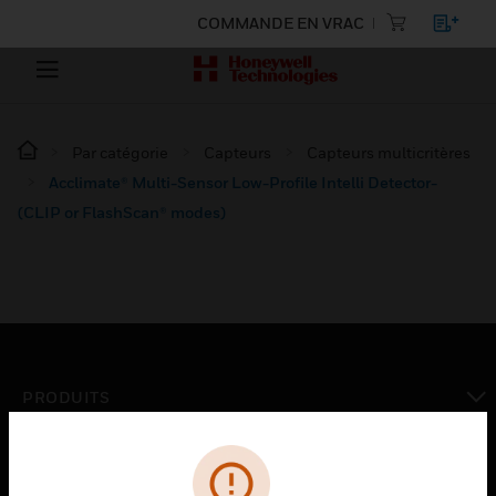
COMMANDE EN VRAC
Par catégorie
Capteurs
Capteurs multicritères
Acclimate® Multi-Sensor Low-Profile Intelli Detector-
(CLIP or FlashScan® modes)
PRODUITS
toggle view
SOLUTIONS