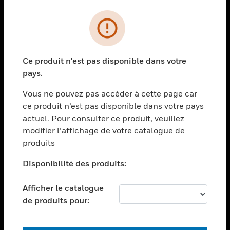
PRODUITS
toggle view
SOLUTIONS
Ce produit n'est pas disponible dans votre
toggle view
pays.
SECTEURS
Vous ne pouvez pas accéder à cette page car
toggle view
ASSISTANCE
ce produit n’est pas disponible dans votre pays
actuel. Pour consulter ce produit, veuillez
toggle view
modifier l’affichage de votre catalogue de
EMPLOIS
produits
toggle view
SOCIÉTÉ
Disponibilité des produits:
toggle view
NOUS CONTACTER
Afficher le catalogue
de produits pour:
toggle view
MENTIONS LÉGALES