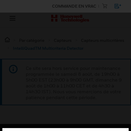
COMMANDE EN VRAC
Par catégorie
Capteurs
Capteurs multicritères
IntelliQuadTM Multicriteria Detector
Ce site sera hors service pour maintenance
programmée le samedi 8 août, de 19h00 à
5h00 EST (23h00 à 9h00 GMT, dimanche 9
août de 1h00 à 11h00 CET et de 4h30 à
14h30 IST). Nous vous remercions de votre
patience pendant cette période.