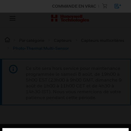
COMMANDE EN VRAC
Par catégorie
Capteurs
Capteurs multicritères
Photo-Thermal Multi-Sensor
Ce site sera hors service pour maintenance
programmée le samedi 8 août, de 19h00 à
5h00 EST (23h00 à 9h00 GMT, dimanche 9
août de 1h00 à 11h00 CET et de 4h30 à
14h30 IST). Nous vous remercions de votre
patience pendant cette période.