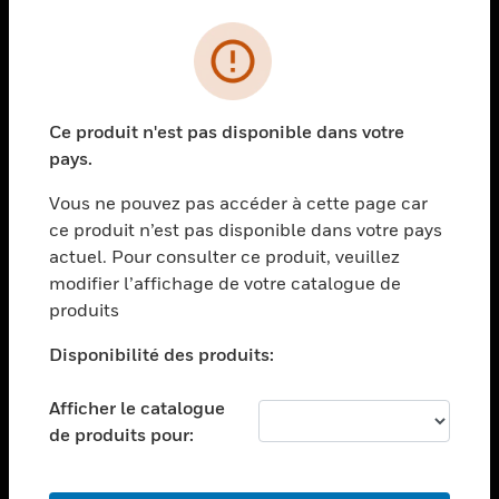
PRODUITS
toggle view
SOLUTIONS
Ce produit n'est pas disponible dans votre
toggle view
pays.
SECTEURS
Vous ne pouvez pas accéder à cette page car
toggle view
ASSISTANCE
ce produit n’est pas disponible dans votre pays
actuel. Pour consulter ce produit, veuillez
toggle view
modifier l’affichage de votre catalogue de
EMPLOIS
produits
toggle view
SOCIÉTÉ
Disponibilité des produits:
toggle view
NOUS CONTACTER
Afficher le catalogue
de produits pour:
toggle view
MENTIONS LÉGALES