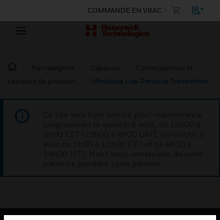
COMMANDE EN VRAC
Par catégorie
Capteurs
Commutateurs et
capteurs de pression
Miniature Low Pressure Transmitter
Ce site sera hors service pour maintenance
programmée le samedi 8 août, de 19h00 à
5h00 EST (23h00 à 9h00 GMT, dimanche 9
août de 1h00 à 11h00 CET et de 4h30 à
14h30 IST). Nous vous remercions de votre
patience pendant cette période.