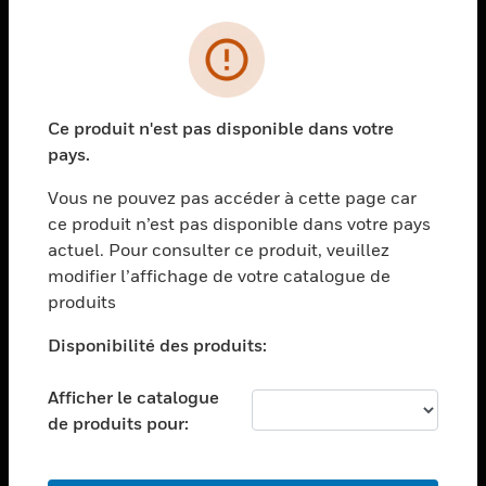
PRODUITS
toggle view
SOLUTIONS
Ce produit n'est pas disponible dans votre
toggle view
pays.
SECTEURS
Vous ne pouvez pas accéder à cette page car
toggle view
ASSISTANCE
ce produit n’est pas disponible dans votre pays
actuel. Pour consulter ce produit, veuillez
toggle view
modifier l’affichage de votre catalogue de
EMPLOIS
produits
toggle view
SOCIÉTÉ
Disponibilité des produits:
toggle view
NOUS CONTACTER
Afficher le catalogue
de produits pour:
toggle view
MENTIONS LÉGALES