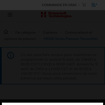
COMMANDE EN VRAC
Par catégorie
Capteurs
Commutateurs et
capteurs de pression
P8000 Series Pressure Transmitter
Ce site sera hors service pour maintenance
programmée le samedi 8 août, de 19h00 à
5h00 EST (23h00 à 9h00 GMT, dimanche 9
août de 1h00 à 11h00 CET et de 4h30 à
14h30 IST). Nous vous remercions de votre
patience pendant cette période.