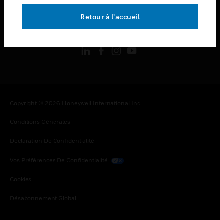
Retour à l’accueil
toggle view
SUIVEZ-NOUS
Copyright © 2026 Honeywell International Inc.
Conditions Générales
Déclaration De Confidentialité
Vos Préférences De Confidentialité
Cookies
Désabonnement Global