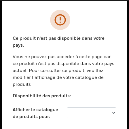
PRODUITS
toggle view
SOLUTIONS
Ce produit n'est pas disponible dans votre
pays.
toggle view
SECTEURS
Vous ne pouvez pas accéder à cette page car
toggle view
ce produit n’est pas disponible dans votre pays
ASSISTANCE
actuel. Pour consulter ce produit, veuillez
modifier l’affichage de votre catalogue de
toggle view
EMPLOIS
produits
toggle view
Disponibilité des produits:
SOCIÉTÉ
toggle view
Afficher le catalogue
NOUS CONTACTER
de produits pour:
toggle view
MENTIONS LÉGALES