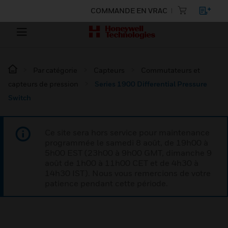
COMMANDE EN VRAC
Par catégorie
Capteurs
Commutateurs et
capteurs de pression
Series 1900 Differential Pressure
Switch
Ce site sera hors service pour maintenance
programmée le samedi 8 août, de 19h00 à
5h00 EST (23h00 à 9h00 GMT, dimanche 9
août de 1h00 à 11h00 CET et de 4h30 à
14h30 IST). Nous vous remercions de votre
patience pendant cette période.