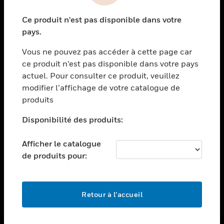
toggle view
Ce produit n'est pas disponible dans votre
ASSISTANCE
pays.
toggle view
EMPLOIS
Vous ne pouvez pas accéder à cette page car
ce produit n’est pas disponible dans votre pays
toggle view
actuel. Pour consulter ce produit, veuillez
SOCIÉTÉ
modifier l’affichage de votre catalogue de
toggle view
produits
NOUS CONTACTER
Disponibilité des produits:
toggle view
MENTIONS LÉGALES
Afficher le catalogue
toggle view
de produits pour:
SUIVEZ-NOUS
Retour à l’accueil