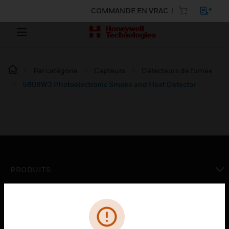
COMMANDE EN VRAC
Par catégorie
Capteurs
Détecteurs de fumée
5808W3 Photoelectronic Smoke and Heat Detector
PRODUITS
toggle view
SOLUTIONS
toggle view
SECTEURS