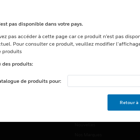
ports
Recherche De Partenaires
ments Commerciaux
Formation
'est pas disponible dans votre pays.
centers
Assistance Technique
ez pas accéder à cette page car ce produit n’est pas dispo
ation
Tutoriels De Sites Web
tuel. Pour consulter ce produit, veuillez modifier l’affichag
ernement Et Militaire
 produits
EMPLOIS
é
é des produits:
Emplois
ignement Supérieur
Recherche D'emploi
llerie/Restauration
catalogue de produits pour:
trie Et Fabrication
SOCIÉTÉ
ce Et Corrections
Retour à 
À Propos
e Au Détail
Événements
t Cities
Nouvelles
Nos Marques