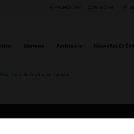
FRANCE (FR)
CONTACTER
S
ation
Marques
Assistance
Nouvelles Et Év
Opal Photoelectric Smoke Detector
TEURS
ASSISTANCE