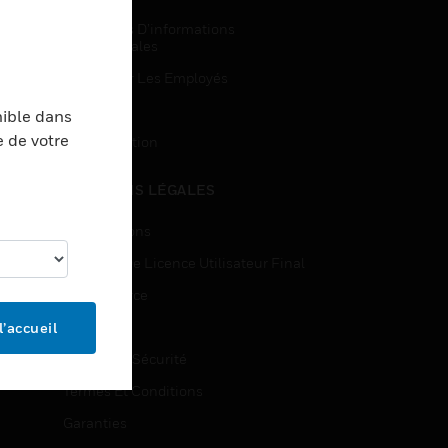
Demandes D’informations
Commerciales
Accès Pour Les Employés
Inscription
nible dans
e de votre
Désinscription
MENTIONS LÉGALES
Certifications
Contrats De Licence Utilisateur Final
Open Source
Brevets
l’accueil
Qualité Et Sécurité
Termes Et Conditions
Garanties