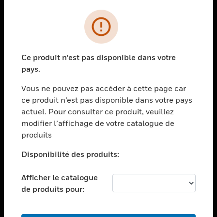
PRODUITS
toggle view
SOLUTIONS
Ce produit n'est pas disponible dans votre
toggle view
pays.
SECTEURS
Vous ne pouvez pas accéder à cette page car
toggle view
ASSISTANCE
ce produit n’est pas disponible dans votre pays
actuel. Pour consulter ce produit, veuillez
toggle view
modifier l’affichage de votre catalogue de
EMPLOIS
produits
toggle view
SOCIÉTÉ
Disponibilité des produits:
toggle view
NOUS CONTACTER
Afficher le catalogue
de produits pour:
toggle view
MENTIONS LÉGALES