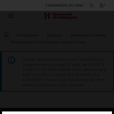
COMMANDE EN VRAC
Par catégorie
Capteurs
Détecteurs de fumée
Photoelectric Smoke Sensor- System Sensor
Ce site sera hors service pour maintenance
programmée le samedi 8 août, de 19h00 à
5h00 EST (23h00 à 9h00 GMT, dimanche 9
août de 1h00 à 11h00 CET et de 4h30 à
14h30 IST). Nous vous remercions de votre
patience pendant cette période.